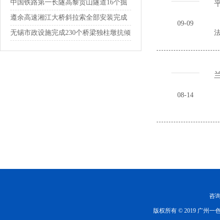
通
中国铁路第一长隧高黎贡山隧道16个掘
平
进通...
遵余高速湘江大桥斜拉索全部安装完成
09-09
无锡市政设施完成230个桥梁独柱墩抗倾
法
覆...
08-14
咨询热
版权所有 © 2019 广州一