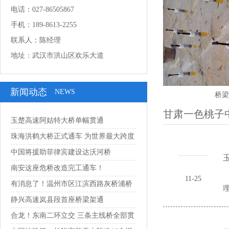
电话：027-86505867
手机：189-8613-2255
联系人：陈经理
地址：武汉市洪山区欢乐大道
新闻动态
NEWS
桥梁
甘肃一色桃子
玉楚高速阿姑特大桥单幅贯通
珠海洪鹤大桥正式通车 为世界最大跨度
串联...
中国将援助菲律宾建设达沃河桥
玉
南安这座危桥改造完工通车！
玉
11-25
有消息了！温州市区江滨西路灰桥浦桥
理 
预计1...
静兴高速岚县段首座桥梁架通
合龙！东南二环立交 三条主线桥全部贯