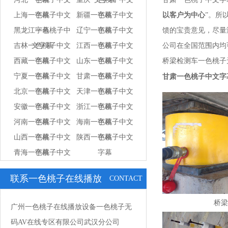
上海一色桃子中文
字幕
新疆一色桃子中文
字幕
以客户为中心
”
黑龙江一色桃子中
字幕
辽宁一色桃子中文
字幕
馈的宝贵意见，尽量
吉林一色桃子中文
文字幕
江西一色桃子中文
字幕
公司在全国范围内均可进
西藏一色桃子中文
字幕
山东一色桃子中文
字幕
桥梁检测车一色桃子无码A
宁夏一色桃子中文
字幕
甘肃一色桃子中文
字幕
甘肃一色桃子中文字
北京一色桃子中文
字幕
天津一色桃子中文
字幕
安徽一色桃子中文
字幕
浙江一色桃子中文
字幕
河南一色桃子中文
字幕
海南一色桃子中文
字幕
山西一色桃子中文
字幕
陕西一色桃子中文
字幕
青海一色桃子中文
字幕
字幕
字幕
联系一色桃子在线播放
CONTACT
US
桥梁
广州一色桃子在线播放设备一色桃子无
码AV在线专区有限公司武汉分公司