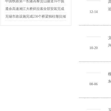
通
中国铁路第一长隧高黎贡山隧道16个掘
进通...
遵余高速湘江大桥斜拉索全部安装完成
近
12-14
无锡市政设施完成230个桥梁独柱墩抗倾
覆...
兴
10-20
东
08-06