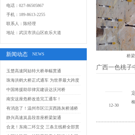
电话：027-86505867
手机：189-8613-2255
联系人：陈经理
地址：武汉市洪山区欢乐大道
新闻动态
NEWS
桥梁
广西一色桃子
玉楚高速阿姑特大桥单幅贯通
珠海洪鹤大桥正式通车 为世界最大跨度
串联...
中国将援助菲律宾建设达沃河桥
定
南安这座危桥改造完工通车！
柳
12-30
有消息了！温州市区江滨西路灰桥浦桥
预计1...
静兴高速岚县段首座桥梁架通
合龙！东南二环立交 三条主线桥全部贯