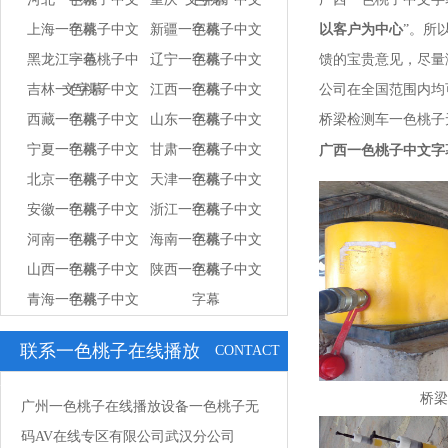
上海一色桃子中文
字幕
新疆一色桃子中文
字幕
以客户为中心
”
黑龙江一色桃子中
字幕
辽宁一色桃子中文
字幕
馈的宝贵意见，
吉林一色桃子中文
文字幕
江西一色桃子中文
字幕
公司在全国范围内均可进
西藏一色桃子中文
字幕
山东一色桃子中文
字幕
桥梁检测车一色桃子无码A
宁夏一色桃子中文
字幕
甘肃一色桃子中文
字幕
广西一色桃子中文字
北京一色桃子中文
字幕
天津一色桃子中文
字幕
安徽一色桃子中文
字幕
浙江一色桃子中文
字幕
河南一色桃子中文
字幕
海南一色桃子中文
字幕
山西一色桃子中文
字幕
陕西一色桃子中文
字幕
青海一色桃子中文
字幕
字幕
字幕
联系一色桃子在线播放
CONTACT
US
桥梁
广州一色桃子在线播放设备一色桃子无
码AV在线专区有限公司武汉分公司