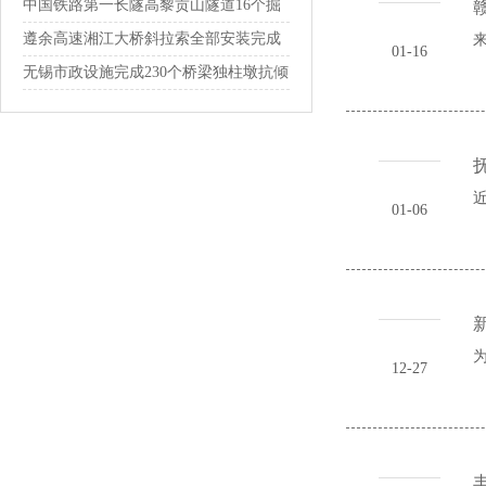
通
中国铁路第一长隧高黎贡山隧道16个掘
赣
进通...
遵余高速湘江大桥斜拉索全部安装完成
来
01-16
无锡市政设施完成230个桥梁独柱墩抗倾
覆...
抚
近
01-06
12-27
丰