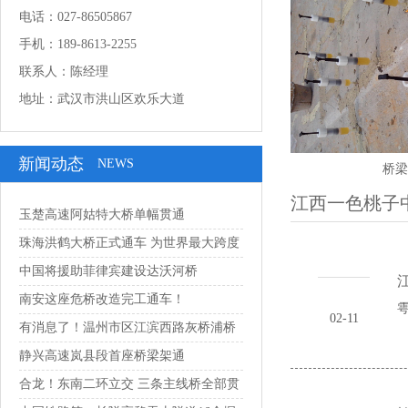
电话：027-86505867
手机：189-8613-2255
联系人：陈经理
地址：武汉市洪山区欢乐大道
新闻动态
NEWS
桥梁
江西一色桃子
玉楚高速阿姑特大桥单幅贯通
珠海洪鹤大桥正式通车 为世界最大跨度
串联...
中国将援助菲律宾建设达沃河桥
南安这座危桥改造完工通车！
雩
02-11
有消息了！温州市区江滨西路灰桥浦桥
预计1...
静兴高速岚县段首座桥梁架通
合龙！东南二环立交 三条主线桥全部贯