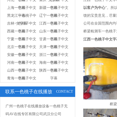
上海一色桃子中文
字幕
新疆一色桃子中文
字幕
以客户为中心
”
黑龙江一色桃子中
字幕
辽宁一色桃子中文
字幕
馈的宝贵意见，尽
吉林一色桃子中文
文字幕
江西一色桃子中文
字幕
公司在全国范围内均可进
西藏一色桃子中文
字幕
山东一色桃子中文
字幕
桥梁检测车一色桃子无码A
宁夏一色桃子中文
字幕
甘肃一色桃子中文
字幕
江西一色桃子中文字
北京一色桃子中文
字幕
天津一色桃子中文
字幕
安徽一色桃子中文
字幕
浙江一色桃子中文
字幕
河南一色桃子中文
字幕
海南一色桃子中文
字幕
山西一色桃子中文
字幕
陕西一色桃子中文
字幕
青海一色桃子中文
字幕
字幕
字幕
联系一色桃子在线播放
CONTACT
US
桥梁
广州一色桃子在线播放设备一色桃子无
码AV在线专区有限公司武汉分公司