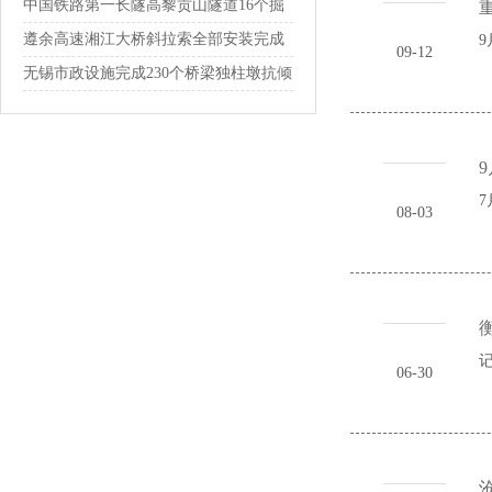
通
中国铁路第一长隧高黎贡山隧道16个掘
重
进通...
遵余高速湘江大桥斜拉索全部安装完成
9
09-12
无锡市政设施完成230个桥梁独柱墩抗倾
覆...
9
7
08-03
衡
记
06-30