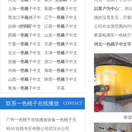
上海一色桃子中文
字幕
新疆一色桃子中文
字幕
以客户为中心
”
黑龙江一色桃子中
字幕
辽宁一色桃子中文
字幕
馈的宝贵意见
吉林一色桃子中文
文字幕
江西一色桃子中文
字幕
公司在全国范围内均可进
西藏一色桃子中文
字幕
山东一色桃子中文
字幕
桥梁检测车一色桃子无码A
宁夏一色桃子中文
字幕
甘肃一色桃子中文
字幕
河北一色桃子中文字
北京一色桃子中文
字幕
天津一色桃子中文
字幕
安徽一色桃子中文
字幕
浙江一色桃子中文
字幕
河南一色桃子中文
字幕
海南一色桃子中文
字幕
山西一色桃子中文
字幕
陕西一色桃子中文
字幕
青海一色桃子中文
字幕
字幕
字幕
联系一色桃子在线播放
CONTACT
US
桥梁
广州一色桃子在线播放设备一色桃子无
码AV在线专区有限公司武汉分公司