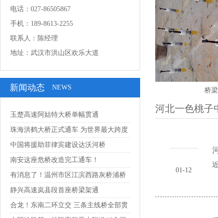
电话：027-86505867
手机：189-8613-2255
联系人：陈经理
地址：武汉市洪山区欢乐大道
新闻动态
NEWS
桥梁
河北一色桃子
玉楚高速阿姑特大桥单幅贯通
珠海洪鹤大桥正式通车 为世界最大跨度
串联...
中国将援助菲律宾建设达沃河桥
河
南安这座危桥改造完工通车！
近
01-12
有消息了！温州市区江滨西路灰桥浦桥
预计1...
静兴高速岚县段首座桥梁架通
合龙！东南二环立交 三条主线桥全部贯