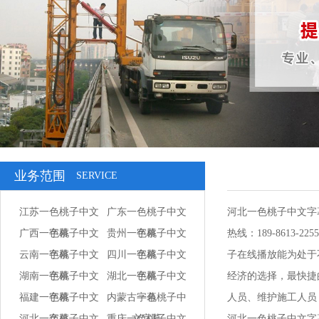
业务范围
SERVICE
江苏一色桃子中文
广东一色桃子中文
河北一色桃子中文字
广西一色桃子中文
字幕
贵州一色桃子中文
字幕
热线：189-861
云南一色桃子中文
字幕
四川一色桃子中文
字幕
子在线播放能为处于不
湖南一色桃子中文
字幕
湖北一色桃子中文
字幕
经济的选择，最快
福建一色桃子中文
字幕
内蒙古一色桃子中
字幕
人员、维护施工人员
河北一色桃子中文
字幕
重庆一色桃子中文
文字幕
河北一色桃子中文字