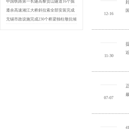
通
中国铁路第一长隧高黎贡山隧道16个掘
好
进通...
遵余高速湘江大桥斜拉索全部安装完成
国
12-16
无锡市政设施完成230个桥梁独柱墩抗倾
覆...
提
近
11-30
正
07-07