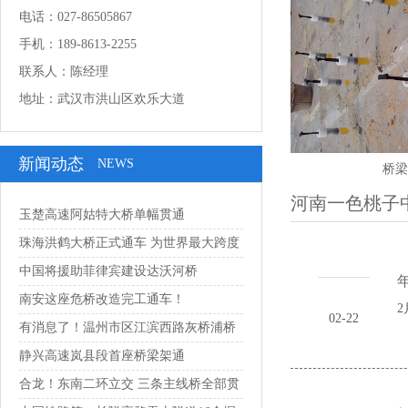
电话：027-86505867
手机：189-8613-2255
联系人：陈经理
地址：武汉市洪山区欢乐大道
新闻动态
NEWS
桥梁
河南一色桃子
玉楚高速阿姑特大桥单幅贯通
珠海洪鹤大桥正式通车 为世界最大跨度
串联...
中国将援助菲律宾建设达沃河桥
年
南安这座危桥改造完工通车！
2
02-22
有消息了！温州市区江滨西路灰桥浦桥
预计1...
静兴高速岚县段首座桥梁架通
合龙！东南二环立交 三条主线桥全部贯