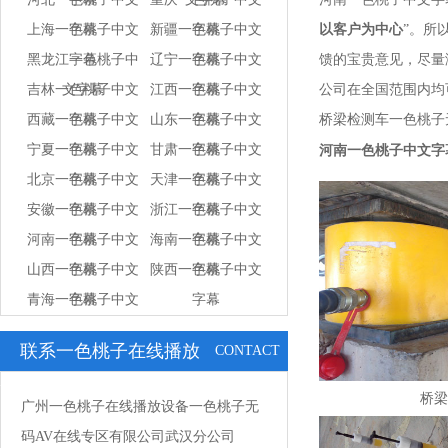
上海一色桃子中文
字幕
新疆一色桃子中文
字幕
以客户为中心
”
黑龙江一色桃子中
字幕
辽宁一色桃子中文
字幕
馈的宝贵意见，
吉林一色桃子中文
文字幕
江西一色桃子中文
字幕
公司在全国范围内均可进
西藏一色桃子中文
字幕
山东一色桃子中文
字幕
桥梁检测车一色桃子无码A
宁夏一色桃子中文
字幕
甘肃一色桃子中文
字幕
河南一色桃子中文字
北京一色桃子中文
字幕
天津一色桃子中文
字幕
安徽一色桃子中文
字幕
浙江一色桃子中文
字幕
河南一色桃子中文
字幕
海南一色桃子中文
字幕
山西一色桃子中文
字幕
陕西一色桃子中文
字幕
青海一色桃子中文
字幕
字幕
字幕
联系一色桃子在线播放
CONTACT
US
桥梁
广州一色桃子在线播放设备一色桃子无
码AV在线专区有限公司武汉分公司